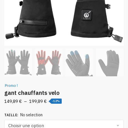
Promo !
gant chauffants velo
Plage
149,89
€
–
199,89
€
-12%
de
prix :
No selection
TAILLE
:
149,89 €
à