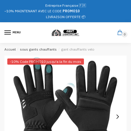
Passer
Aller
Entreprise Française 🇫🇷
à
au
–10%
MAINTENANT AVEC LE CODE
PROMO10
la
contenu
LIVRAISON OFFERTE 📦
navigation
MENU
0
Accueil
/
sous gants chauffants
/
gant chauffants velo
-10% Code PROMO10 jusqu'a la fin du mois