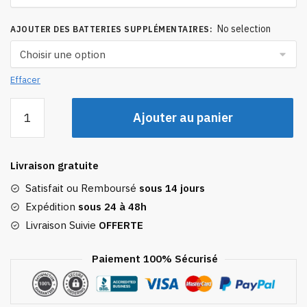
199,89 €
No selection
AJOUTER DES BATTERIES SUPPLÉMENTAIRES
:
Effacer
quantité
Ajouter au panier
de
gant
chauffants
Livraison gratuite
velo
Satisfait ou Remboursé
sous 14 jours
Expédition
sous 24 à 48h
Livraison Suivie
OFFERTE
Paiement 100% Sécurisé