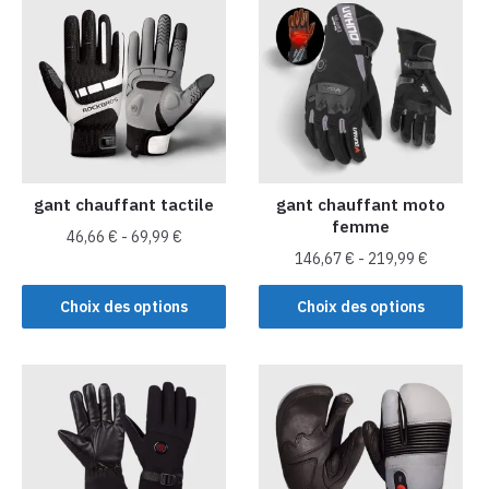
gant chauffant tactile
gant chauffant moto
femme
46,66
€
-
69,99
€
146,67
€
-
219,99
€
Ce
Ce
produit
Choix des options
Choix des options
produit
a
a
plusieurs
plusieurs
variations.
variations.
Les
Les
options
options
peuvent
peuvent
être