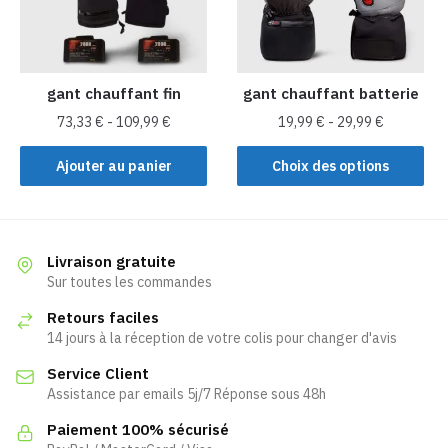
être
choisies
choisies
sur
sur
la
la
gant chauffant fin
gant chauffant batterie
page
page
du
73,33
€
-
109,99
€
19,99
€
-
29,99
€
du
produit
Ce
produit
Ajouter au panier
Choix des options
produit
a
plusieurs
variations.
Livraison gratuite
Les
Sur toutes les commandes
options
Retours faciles
peuvent
14 jours à la réception de votre colis pour changer d'avis
être
Service Client
choisies
Assistance par emails 5j/7 Réponse sous 48h
sur
la
Paiement 100% sécurisé
page